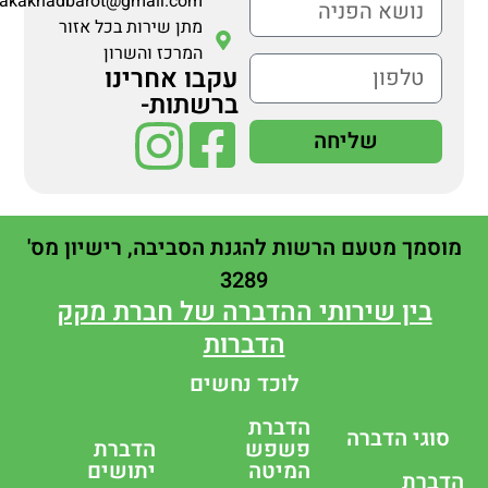
makakhadbarot@gmail.com
מתן שירות בכל אזור
המרכז והשרון
עקבו אחרינו
ברשתות-
שליחה
מוסמך מטעם הרשות להגנת הסביבה, רישיון מס'
3289
בין שירותי ההדברה של חברת מקק
הדברות
לוכד נחשים
הדברת
סוגי הדברה
פשפש
הדברת
המיטה
יתושים
הדברת